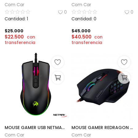
Com Car
Com Car
CÁMARAS
0
0
Cantidad: 1
Cantidad: 0
GAMING
$
25.000
$
45.000
$
22.500
$
40.500
con
con
INFANTIL
transferencia
transferencia
Lista de deseos
Contacto
Acceso
Registrarse
Localización
ARS ($)
MOUSE GAMER USB NETMAK | GM53
MOUSE GAMER REDRAGON IMPACT | M908
Com Car
Com Car