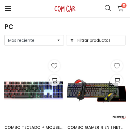
0
PC
ACCESORIOS
Filtrar productos
CELULARES
HOGAR
AUDIO
SMARTWATCH
COMPUTACIÓN
ILUMINACIÓN
SOPORTES
COMBO TECLADO + MOUSE XAEA | LUMENX
COMBO GAMER 4 EN 1 NETMAK | GC479