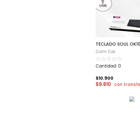
TECLADO SOUL OK1
Com Car
Cantidad: 0
$
10.900
$
9.810
con transf