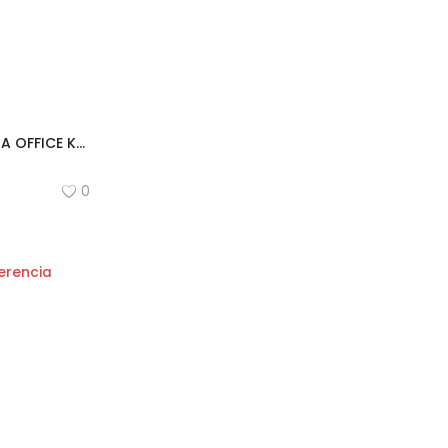
TECLADO MULTIMEDIA OFFICE K400M
0
erencia