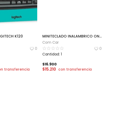
GITECH K120
MINITECLADO INALAMBRICO ONLY MOD MK01
Com Car
0
0
Cantidad: 1
$
16.900
$
15.210
on transferencia
con transferencia