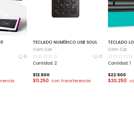
00
TECLADO NUMÉRICO USB SOUL
TECLADO LO
Com Car
Com Car
0
0
Cantidad: 2
Cantidad: 1
$
12.500
$
22.500
$
11.250
$
20.250
erencia
con transferencia
c