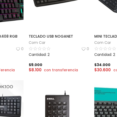
 X408 RGB
TECLADO USB NOGANET
Com Car
Com Car
0
0
Cantidad: 2
Cantidad: 2
$
9.000
$
34.000
$
8.100
$
30.600
ferencia
con transferencia
c