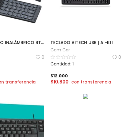
MINI TECLADO INALÁMBRICO BT PLEGABLE
TECLADO AITECH USB | AI-K11
Com Car
0
0
Cantidad: 1
$
12.000
$
10.800
on transferencia
con transferencia