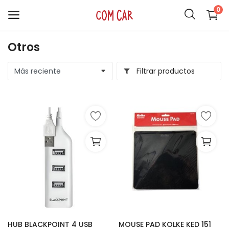
0
Otros
ACCESORIOS
Filtrar productos
CELULARES
HOGAR
AUDIO
SMARTWATCH
COMPUTACIÓN
ILUMINACIÓN
SOPORTES
HUB BLACKPOINT 4 USB
MOUSE PAD KOLKE KED 151