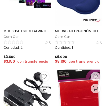
MOUSEPAD SOUL GAMING CON DISEÑOS | 80 x 40cm
MOUSEPAD ERGONÓMICO GEL | NETMAK
Com Car
Com Car
0
0
Cantidad: 2
Cantidad: 1
$
3.500
$
9.000
$
3.150
$
8.100
con transferencia
con transferencia