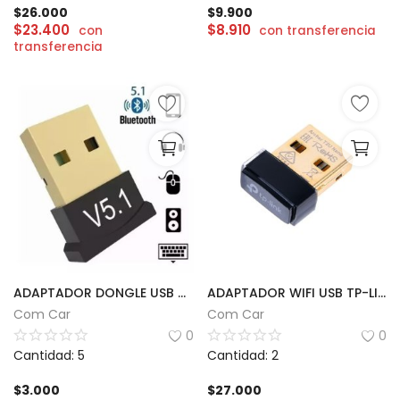
$
26.000
$
9.900
$
23.400
$
8.910
con
con transferencia
transferencia
ADAPTADOR DONGLE USB BT 5.0 PARA PC
ADAPTADOR WIFI USB TP-LINK | AC600
Com Car
Com Car
0
0
Cantidad: 5
Cantidad: 2
$
3.000
$
27.000