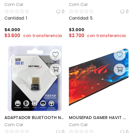
Com Car
Com Car
CÁMARAS
0
0
Cantidad: 1
Cantidad: 5
GAMING
$
4.000
$
3.000
$
3.600
$
2.700
con transferencia
con transferencia
INFANTIL
Lista de deseos
Contacto
Acceso
Registrarse
Localización
ARS ($)
ADAPTADOR BLUETOOTH NETMAK PARA PC
MOUSEPAD GAMER HAVIT MP845 | 70 x 70 x 3
Com Car
Com Car
0
0