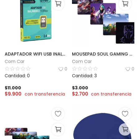
ADAPTADOR WIFI USB INALAMBRICO NETMAK | NM-CS150
MOUSEPAD SOUL GAMING CON DISEÑOS | 30 x 25cm
Com Car
Com Car
0
0
Cantidad: 0
Cantidad: 3
$
11.000
$
3.000
$
9.900
$
2.700
con transferencia
con transferencia