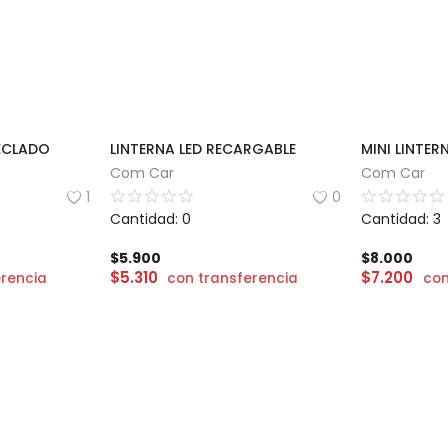
TECLADO
LINTERNA LED RECARGABLE
Com Car
Com Car
1
0
Cantidad: 0
Cantidad: 3
$
5.900
$
8.000
$
5.310
$
7.200
erencia
con transferencia
con