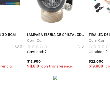
L 3D 6CM
LAMPARA ESFERA DE CRISTAL 3D 8CM
TIRA LED D
Com Car
Com Car
0
0
Cantidad: 2
Cantidad: 1
$
12.900
$
22.000
$
11.610
$
19.800
erencia
con transferencia
co