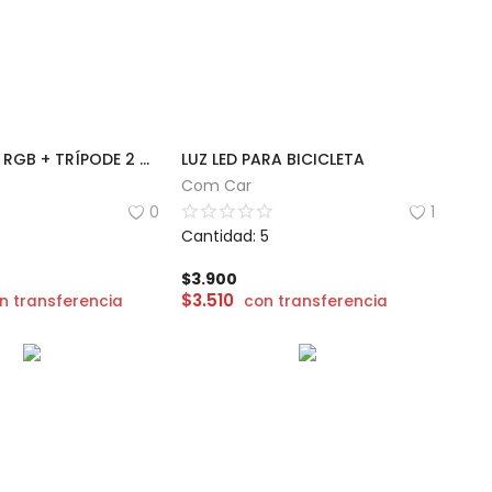
ARO LUZ LED RGB + TRÍPODE 2 METROS
LUZ LED PARA BICICLETA
Com Car
0
1
Cantidad: 5
$
3.900
$
3.510
n transferencia
con transferencia