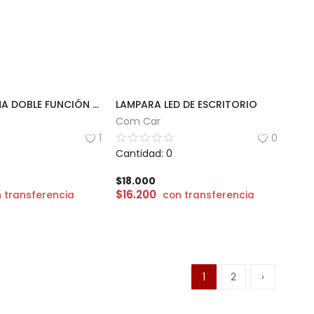
MINI LINTERNA DOBLE FUNCIÓN RECARGABLE
LAMPARA LED DE ESCRITORIO
Com Car
1
0
Cantidad: 0
$
18.000
$
16.200
 transferencia
con transferencia
1
2
›