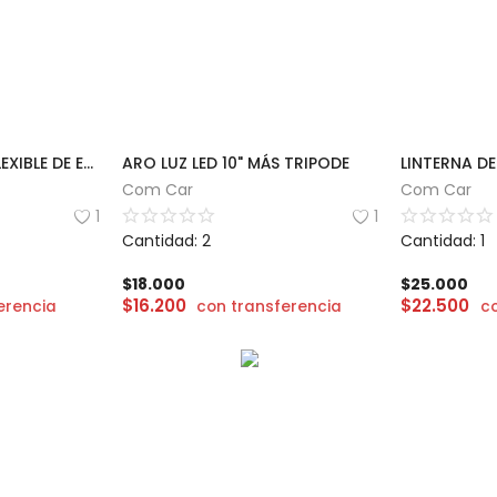
MINI LAMPARA LED FLEXIBLE DE ESCRITORIO
ARO LUZ LED 10" MÁS TRIPODE
Com Car
Com Car
1
1
Cantidad: 2
Cantidad: 1
$
18.000
$
25.000
$
16.200
$
22.500
erencia
con transferencia
c