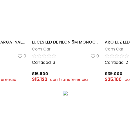
LÁMPARA LED CON CARGA INALÁMBRICA
LUCES LED DE NEON 5M MONOCOLOR
Com Car
Com Car
0
0
Cantidad: 3
Cantidad: 2
$
16.800
$
39.000
$
15.120
$
35.100
ferencia
con transferencia
co