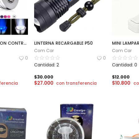
LAMPARA LED RGB CON CONTROL
LINTERNA RECARGABLE P50
MINI LAMPA
Com Car
Com Car
0
0
Cantidad: 2
Cantidad: 0
$
30.000
$
12.000
$
27.000
$
10.800
ferencia
con transferencia
co