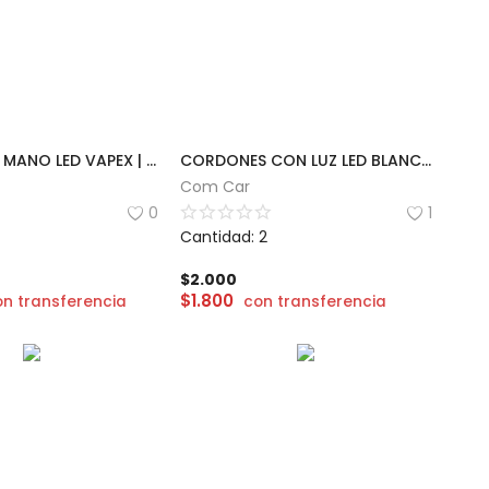
LINTERNA DE MANO LED VAPEX | GML-190
CORDONES CON LUZ LED BLANCOS
Com Car
0
1
Cantidad: 2
$
2.000
$
1.800
on transferencia
con transferencia