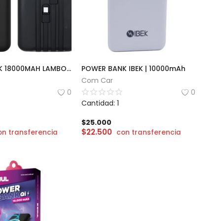
POWER BANK 18000MAH LAMBO TECH | PL-79
POWER BANK IBEK | 10000mAh
Com Car
0
0
Cantidad: 1
$
25.000
$
22.500
on transferencia
con transferencia