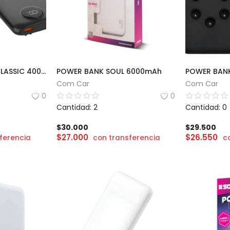
POWERBANK SOUL CLASSIC 400 | 20000mAh
POWER BANK SOUL 6000mAh
Com Car
Com Car
0
0
Cantidad: 2
Cantidad: 0
$
30.000
$
29.500
$
27.000
$
26.550
ferencia
con transferencia
c