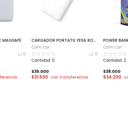
K MAGSAFE
CARGADOR PORTATIL YEXA ROCKET | 20000mAh
Com Car
Com Car
0
0
Cantidad: 0
Cantidad: 2
$
35.000
$
38.000
$
31.500
$
34.200
ferencia
con transferencia
c