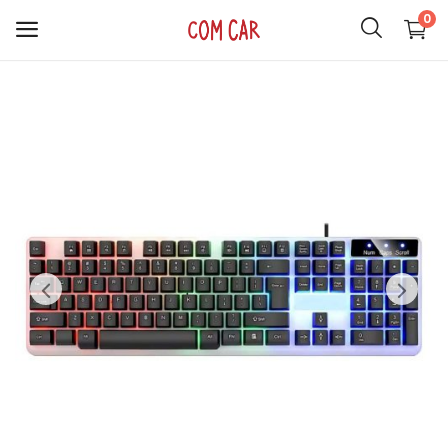
0
ACCESORIOS
CELULARES
HOGAR
AUDIO
SMARTWATCH
COMPUTACIÓN
ILUMINACIÓN
SOPORTES