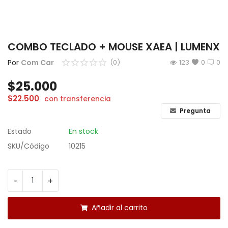
CÁMARAS
GAMING
COMBO TECLADO + MOUSE XAEA | LUMENX
INFANTIL
Por
Com Car
(0)
123
0
0
$
25.000
Lista de deseos
$
22.500
con transferencia
Contacto
Pregunta
Estado
En stock
Acceso
SKU/Código
10215
Registrarse
Localización
-
+
ARS ($)
Añadir al carrito