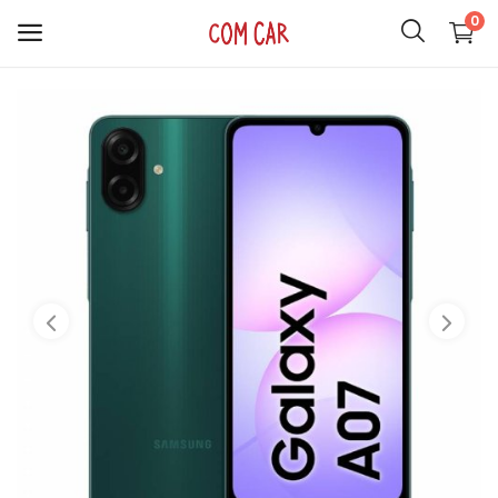
0
ACCESORIOS
CELULARES
HOGAR
AUDIO
SMARTWATCH
COMPUTACIÓN
ILUMINACIÓN
SOPORTES