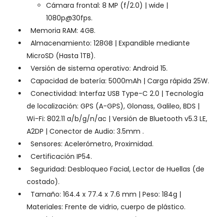
Cámara frontal: 8 MP (f/2.0) | wide |
1080p@30fps
.
Memoria RAM: 4GB.
Almacenamiento: 128GB | Expandible mediante
MicroSD (Hasta 1TB).
Versión de sistema operativo: Android 15.
Capacidad de batería: 5000mAh | Carga rápida 25W.
Conectividad: Interfaz USB Type-C 2.0 | Tecnología
de localización: GPS (A-GPS), Glonass, Galileo, BDS |
Wi-Fi: 802.11 a/b/g/n/ac | Versión de Bluetooth v5.3 LE,
A2DP | Conector de Audio: 3.5mm .
Sensores: Acelerómetro, Proximidad.
Certificación IP54.
Seguridad: Desbloqueo Facial, Lector de Huellas (de
costado).
Tamaño: 164.4 x 77.4 x 7.6 mm | Peso: 184g |
Materiales: Frente de vidrio, cuerpo de plástico.