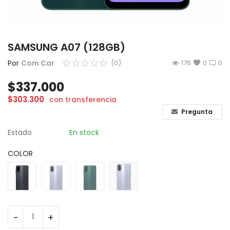
CÁMARAS
GAMING
SAMSUNG A07 (128GB)
INFANTIL
Por
Com Car
(0)
176
0
0
$
337.000
Lista de deseos
$
303.300
con transferencia
Contacto
Pregunta
Estado
En stock
Acceso
COLOR
Registrarse
Localización
ARS ($)
-
+