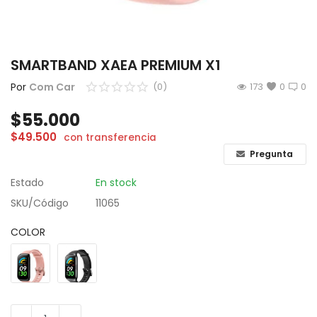
CÁMARAS
GAMING
SMARTBAND XAEA PREMIUM X1
INFANTIL
Por
Com Car
(0)
173
0
0
$
55.000
Lista de deseos
$
49.500
con transferencia
Contacto
Pregunta
Estado
En stock
Acceso
SKU/Código
11065
Registrarse
COLOR
Localización
ARS ($)