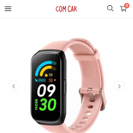
0
ACCESORIOS
CELULARES
HOGAR
AUDIO
SMARTWATCH
COMPUTACIÓN
ILUMINACIÓN
SOPORTES