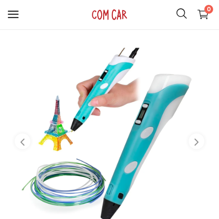
0
ACCESORIOS
CELULARES
HOGAR
AUDIO
SMARTWATCH
COMPUTACIÓN
ILUMINACIÓN
SOPORTES