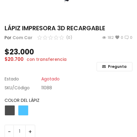
CÁMARAS
GAMING
LÁPIZ IMPRESORA 3D RECARGABLE
INFANTIL
Por
Com Car
(0)
182
0
0
$
23.000
Lista de deseos
$
20.700
con transferencia
Contacto
Pregunta
Estado
Agotado
Acceso
SKU/Código
11088
Registrarse
COLOR DEL LÁPIZ
Localización
ARS ($)
-
+