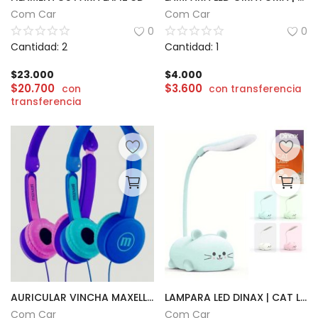
Com Car
Com Car
0
0
Cantidad: 2
Cantidad: 1
$
23.000
$
4.000
$
20.700
$
3.600
con
con transferencia
transferencia
AURICULAR VINCHA MAXELL KID´Z
LAMPARA LED DINAX | CAT LAMP
Com Car
Com Car