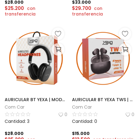
$
28.000
$
33.000
$
25.200
$
29.700
con
con
transferencia
transferencia
AURICULAR BT YEXA | MODY-00HG
AURICULAR BT YEXA TWS | MODY-00DT
Com Car
Com Car
0
0
Cantidad: 3
Cantidad: 0
$
28.000
$
15.000