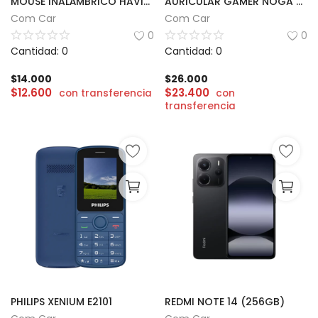
MOUSE INALÁMBRICO HAVIT | MS78GT
AURICULAR GAMER NOGA STORMER | ST-704
Com Car
Com Car
0
0
Cantidad: 0
Cantidad: 0
$
14.000
$
26.000
$
12.600
$
23.400
con transferencia
con
transferencia
PHILIPS XENIUM E2101
REDMI NOTE 14 (256GB)