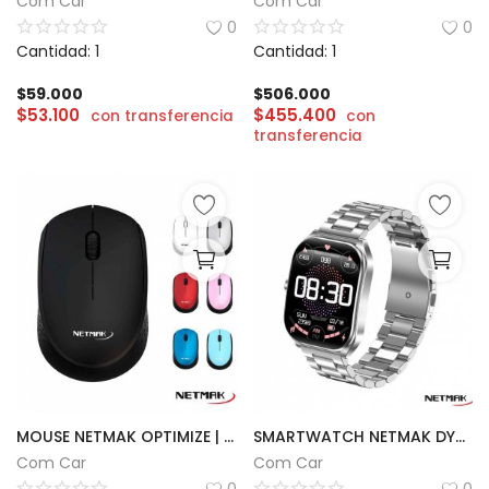
Com Car
Com Car
0
0
Cantidad: 1
Cantidad: 1
$
59.000
$
506.000
$
53.100
$
455.400
con transferencia
con
transferencia
MOUSE NETMAK OPTIMIZE | EDGE M680
SMARTWATCH NETMAK DYNAMIC
Com Car
Com Car