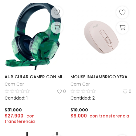
AURICULAR GAMER CON MICRÓFONO ARTICULADO | NOGA ST238
MOUSE INALAMBRICO YEXA | MODY-OODS
Com Car
Com Car
0
0
Cantidad: 1
Cantidad: 2
$
31.000
$
10.000
$
27.900
$
9.000
con
con transferencia
transferencia