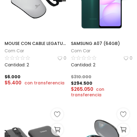
MOUSE CON CABLE LEGATUS | LM-G212-E
SAMSUNG A07 (64GB)
Com Car
Com Car
0
0
Cantidad: 2
Cantidad: 2
$
6.000
$
310.000
$
5.400
con transferencia
$
294.500
$
265.050
con
transferencia